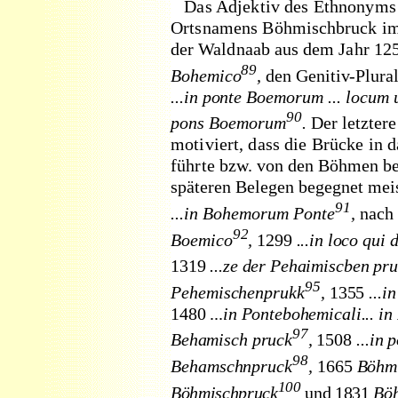
Das Adjektiv des Ethnonyms
Ortsnamens Böh
mischbruck im
der Waldnaab aus dem Jahr 12
89
Bohemico
,
den Genitiv-Plura
...in ponte
Boemorum ... locum 
90
pons Boemorum
.
Der letzter
motiviert, dass die Brücke in
führte
bzw. von den Böhmen be
späteren Belegen begegnet meis
91
...in Bohemorum Ponte
,
nach
92
Boemi
co
,
1299
...in loco qui
1319
...ze der Pehaimiscben
pru
95
Pehemischenprukk
,
1355
...
1480 ...
in Pontebohemicali... in
97
Behamisch pruck
,
1508
...in
98
Behamschnpruck
,
1665
Böhm
100
Böhmischpruck
und 1831
Bö