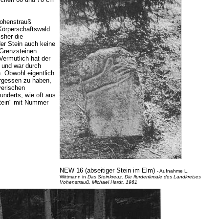
Vohenstrauß
Körperschaftswald
sher die
der Stein auch keine
 Grenzsteinen
ermutlich hat der
n und war durch
. Obwohl eigentlich
ergessen zu haben,
yerischen
underts, wie oft aus
ein" mit Nummer
NEW 16 (abseitiger Stein im Elm)
- Aufnahme L.
Wittmann in
Das Steinkreuz, Die flurdenkmale des Landkreises
Vohenstrauß, Michael Hardt, 1961