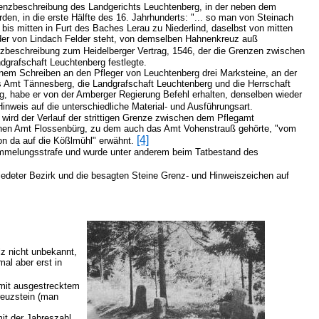
Grenzbeschreibung des Landgerichts Leuchtenberg, in der neben dem
n, in die erste Hälfte des 16. Jahrhunderts: "... so man von Steinach
 bis mitten in Furt des Baches Lerau zu Niederlind, daselbst von mitten
der von Lindach Felder steht, von demselben Hahnenkreuz auß
nzbeschreibung zum Heidelberger Vertrag, 1546, der die Grenzen zwischen
dgrafschaft Leuchtenberg festlegte.
inem Schreiben an den Pfleger von Leuchtenberg drei Marksteine, an der
 Amt Tännesberg, die Landgrafschaft Leuchtenberg und die Herrschaft
g, habe er von der Amberger Regierung Befehl erhalten, denselben wieder
inweis auf die unterschiedliche Material- und Ausführungsart.
 wird der Verlauf der strittigen Grenze zwischen dem Pflegamt
hen Amt Flossenbürg, zu dem auch das Amt Vohenstrauß gehörte, "vom
[4]
on da auf die Kößlmühl" erwähnt.
mmelungsstrafe und wurde unter anderem beim Tatbestand des
iedeter Bezirk und die besagten Steine Grenz- und Hinweiszeichen auf
lz nicht unbekannt,
al aber erst in
mit ausgestrecktem
Kreuzstein (man
it der Jahreszahl