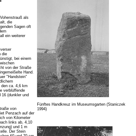
i
)
Vohenstrauß als
lt, die
genden Sagen oft
 dem
ll ein weiterer
iverser
 die
nstigt, bei einem
zwischen
ht von der Straße
eingemeißelte Hand.
euer "Handstein"
dlichem
 den ca. 4,6 km
ne verblüffende
 16 (dunkler und
Fünftes Handkreuz im Museumsgarten (Staniczek
traße von
1994)
et Penzach auf der
lich von Kilometer
nach links ab, 4,10
enzung) und 1 m
elle. Der Stein
schen 60 und 70 cm