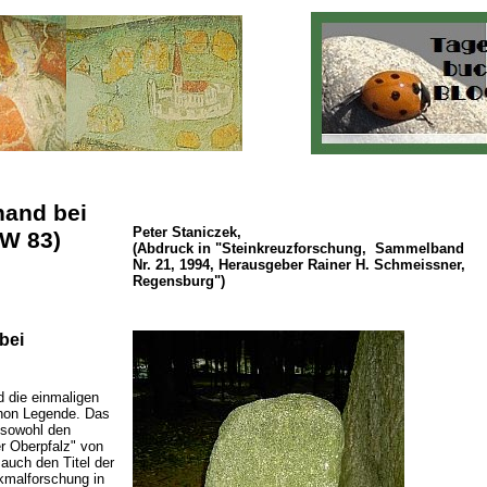
hand bei
Peter
Staniczek,
W 83)
(Abdruck in "Steinkreuzforschung, Sammelband
Nr. 21, 1994, Herausgeber Rainer H. Schmeissner,
Regensburg")
bei
d die einmaligen
chon Legende. Das
 sowohl den
r Oberpfalz" von
auch den Titel der
nkmalforschung in