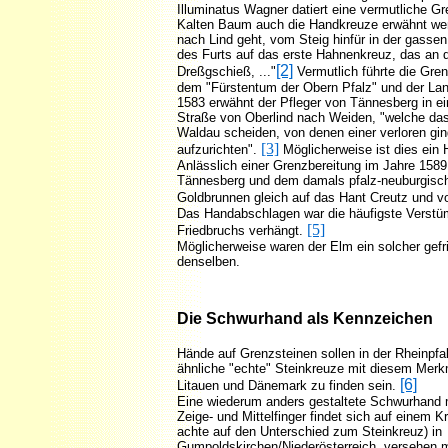
Illuminatus Wagner datiert eine vermutliche 
Kalten Baum auch die Handkreuze erwähnt werde
nach Lind geht, vom Steig hinfür in der gassen
des Furts auf das erste Hahnenkreuz, das an 
[2]
Dreßgschieß, ..."
Vermutlich führte die Gre
dem "Fürstentum der Obern Pfalz" und der Lan
1583 erwähnt der Pfleger von Tännesberg in e
Straße von Oberlind nach Weiden, "welche das
Waldau scheiden, von denen einer verloren gin
[3]
aufzurichten".
Möglicherweise ist dies ein H
Anlässlich einer Grenzbereitung im Jahre 1589
Tännesberg und dem damals pfalz-neuburgisc
Goldbrunnen gleich auf das Hant Creutz und v
Das Handabschlagen war die häufigste Verstü
[5]
Friedbruchs verhängt.
Möglicherweise waren der Elm ein solcher gefr
denselben.
Die Schwurhand als Kennzeichen
Hände auf Grenzsteinen sollen in der Rheinpfa
ähnliche "echte" Steinkreuze mit diesem Merkm
[6]
Litauen und Dänemark zu finden sein.
Eine wiederum anders gestaltete Schwurhand 
Zeige- und Mittelfinger findet sich auf einem 
achte auf den Unterschied zum Steinkreuz) in
Gumpoldskirchen/Niederösterreich, versehen m