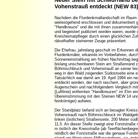
Neuer Stein mit Schwurhand be
Vohenstrauß entdeckt
(NEW 83
Nachdem die Flurdenkmallandschaft im Raum 
weitestgehend erschlossen und dokumentiert ga
"Handkreuze" und die mit ihnen zusammenhän
und begeistert publiziert worden waren, wurde
Kreisheimatpfleger durch einen glücklichen Zufa
rätselhafter steinerner Zeuge präsentiert.
Die Ehefrau, jahrelang geschult im Erkennen d
Flurdenkmäler, erkannte im Vorbeifahren, durch
Sonneneinstrahlung am frühen Nachmittag begü
bislang unscheinbaren Stein am Straßenrand 
Böhmischbruck und Vohenstrauß an seiner leic
weg in den Wald zeigenden Südostseite eine 
Tatsächlich war damit am 19. April 1994 ein n
entdeckt worden, der nach raschem, aber grün
Augenschein und nachfolgendem Vergleich mit
(Luftlinie) entfernten "Handkreuzen" im Elm ei
Übereinstimmung mit den Steinen NEW 14 und
feinkörniger) aufwies.
Der Standplatz befand sich an besagter Kreiss
Vohenstrauß nach Böhmischbruck im Waldgebi
linken (östlichen) Straßenseite, 200 Meter süd
11,5. An dieser Stelle zweigt eine Forststraße 
m östlich der Kreisstraße (ab Teerflächenbegr
nördlich der Forststraße war die genaue Fundst
stand am Hang eines Abflussgrabens, ca. zwi