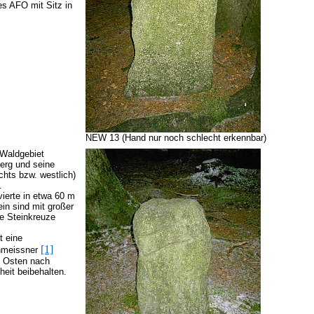
es AFO mit Sitz in
NEW 13 (Hand nur noch schlecht erkennbar)
Waldgebiet
erg und seine
chts bzw. westlich)
.
ierte in etwa 60 m
in sind mit großer
te Steinkreuze
t eine
[1]
chmeissner
on Osten nach
heit beibehalten.