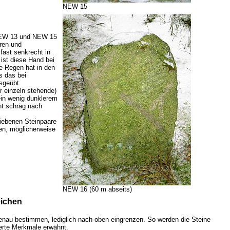
NEW 15
s NEW 13 und NEW 15
ren und
fast senkrecht in
ist diese Hand bei
e Regen hat in den
s das bei
sgeübt.
r einzeln stehende)
ein wenig dunklerem
ht schräg nach
riebenen Steinpaare
en, möglicherweise
NEW 16 (60 m abseits)
eichen
 genau bestimmen, lediglich nach oben eingrenzen. So werden die Steine
erte Merkmale erwähnt.