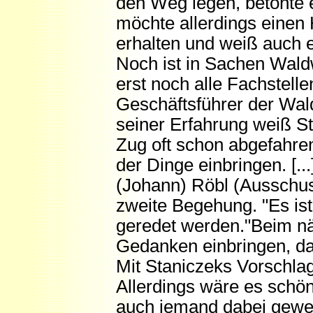
den Weg legen, betonte 
möchte allerdings eine
erhalten und weiß auch e
Noch ist in Sachen Wal
erst noch alle Fachstelle
Geschäftsführer der Wal
seiner Erfahrung weiß St
Zug oft schon abgefahren
der Dinge einbringen. [...
(Johann) Röbl (Ausschus
zweite Begehung. "Es is
geredet werden."Beim nä
Gedanken einbringen, dami
Mit Staniczeks Vorschlag 
Allerdings wäre es schö
auch jemand dabei gew